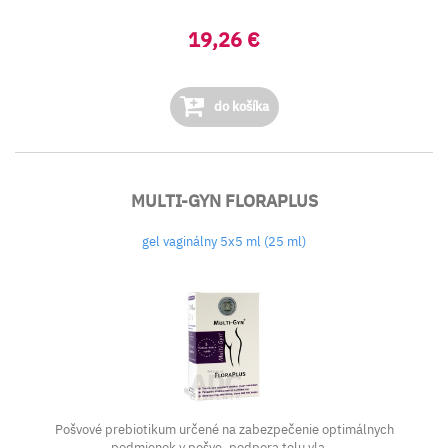
19,26 €
do košíka
MULTI-GYN FLORAPLUS
gel vaginálny 5x5 ml (25 ml)
Pošvové prebiotikum určené na zabezpečenie optimálnych
podmienok v pošve, podpora telu vla...