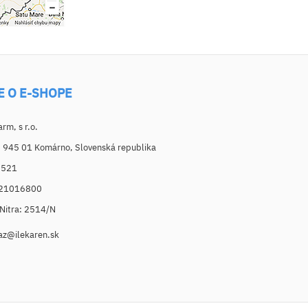
E O E-SHOPE
m, s r.o.
, 945 01 Komárno, Slovenská republika
6521
021016800
. Nitra: 2514/N
az@ilekaren.sk