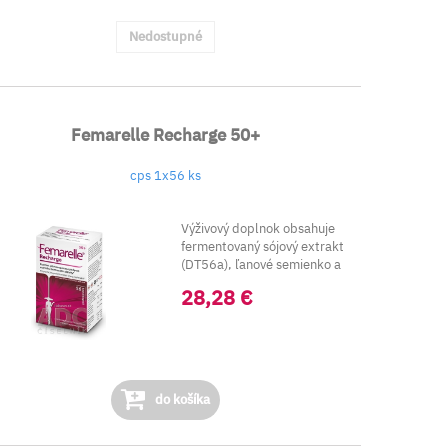
Nedostupné
Femarelle Recharge 50+
cps 1x56 ks
Výživový doplnok obsahuje
fermentovaný sójový extrakt
(DT56a), ľanové semienko a
vitamín...
28,28 €
do košíka