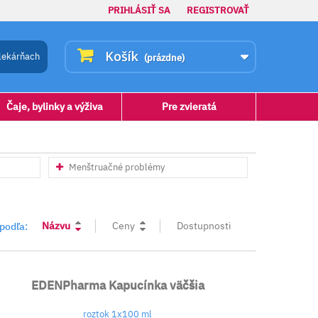
PRIHLÁSIŤ SA
REGISTROVAŤ
Košík
lekárňach
(prázdne)
Čaje, bylinky a výživa
Pre zvieratá
Menštruačné problémy
Názvu
Ceny
Dostupnosti
 podľa:
EDENPharma Kapucínka väčšia
roztok 1x100 ml