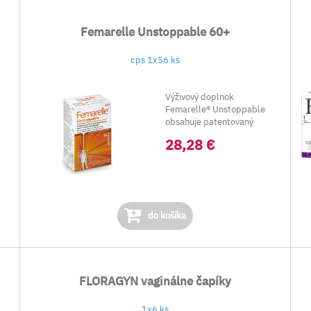
Femarelle Unstoppable 60+
cps 1x56 ks
Výživový doplnok
Femarelle® Unstoppable
obsahuje patentovaný
fermentovaný sójový extra...
28,28 €
do košíka
FLORAGYN vaginálne čapíky
1x6 ks