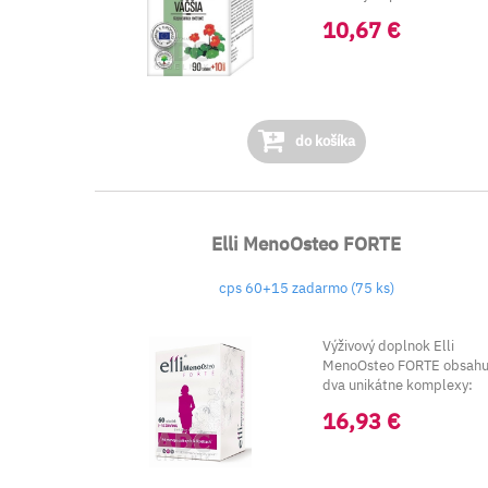
(Tropaeolum maj...
10,67 €
do košíka
Elli MenoOsteo FORTE
cps 60+15 zadarmo (75 ks)
Výživový doplnok Elli
MenoOsteo FORTE obsahu
dva unikátne komplexy:
Osteo©...
16,93 €