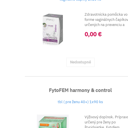
Zdravotnícka pomôcka vo
forme vaginálnych čapíko
určených na prevenciu a
liečbu príznak...
0,00 €
Nedostupné
FytoFEM harmony & control
tbl ( pre ženu 40+) 1x90 ks
Výživový doplnok. Príprav
určený pre ženy po
štyridsiatke. Fytofem