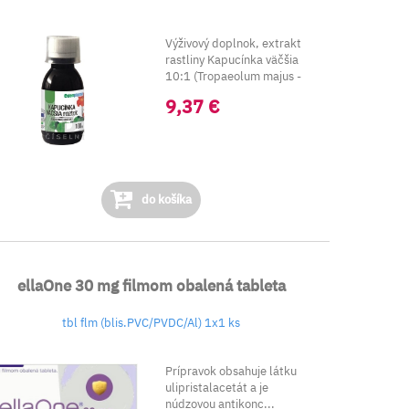
Výživový doplnok, extrakt
rastliny Kapucínka väčšia
10:1 (Tropaeolum majus -
použitá ča...
9,37 €
do košíka
ellaOne 30 mg filmom obalená tableta
tbl flm (blis.PVC/PVDC/Al) 1x1 ks
Prípravok obsahuje látku
ulipristalacetát a je
núdzovou antikonc...