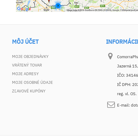
MÔJ ÚČET
INFORMÁCI
MOJE OBJEDNÁVKY
ComorraPhar
VRÁTENÝ TOVAR
Jazerná 15
MOJE ADRESY
IČO: 3414
MOJE OSOBNÉ ÚDAJE
IČ DPH: 2
ZĽAVOVÉ KUPÓNY
reg. vl. OS
E-mail:
dot