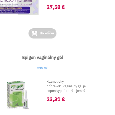
27,58 €
do košíka
Epigen vaginálny gél
5x5 ml
Kozmetický
prípravok. Vaginálny gél je
nepenivý prírodný a jemný
gél na hygienu a s...
23,31 €