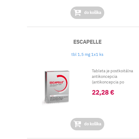
do košíka
ESCAPELLE
tbl 1,5 mg 1x1 ks
Tableta je postkoitálna
antikoncepcia
(antikoncepcia po
pohlavnom styku), ktorú
22,28 €
mo..
do košíka