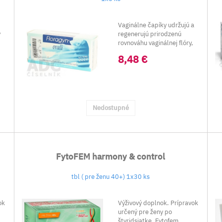
Vaginálne čapíky udržujú a
v
regenerujú prirodzenú
rovnováhu vaginálnej flóry,
chránia p...
8,48 €
Nedostupné
FytoFEM harmony & control
tbl ( pre ženu 40+) 1x30 ks
ok
Výživový doplnok. Prípravok
určený pre ženy po
štyridsiatke. Fytofem