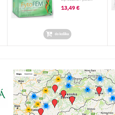
obsahuje tri komplex...
13,49 €
do košíka