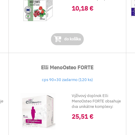
väčšia (T...
10,18 €
do košíka
Elli MenoOsteo FORTE
cps 90+30 zadarmo (120 ks)
Výživový doplnok Elli
je
MenoOsteo FORTE obsahuje
dva unikátne komplexy:
Osteo©...
25,51 €