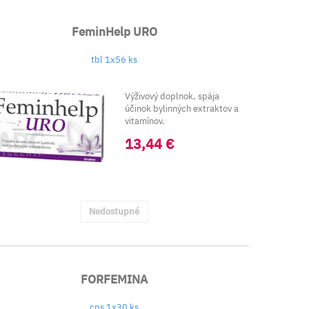
FeminHelp URO
tbl 1x56 ks
Výživový doplnok, spája
účinok bylinných extraktov a
vitamínov.
Obsahuje&nbsp...
13,44 €
Nedostupné
FORFEMINA
cps 1x30 ks