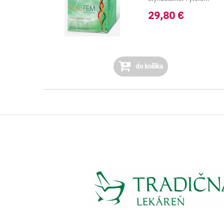
obsahuje tri komplex...
29,80 €
do košíka