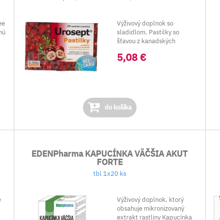
ee
Výživový doplnok so
anú
sladidlom. Pastilky so
šťavou z kanadských
brusníc (Vaccinium
5,08 €
macrocar...
do košíka
EDENPharma KAPUCÍNKA VÄČŠIA AKUT
FORTE
tbl 1x20 ks
e
Výživový doplnok, ktorý
obsahuje mikronizovaný
extrakt rastliny Kapucínka