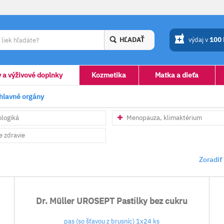
HĽADAŤ
výdaj v
100
y a výživové doplnky
Kozmetika
Matka a dieťa
ohlavné orgány
logiká
Menopauza, klimaktérium
e zdravie
Zoradiť
Dr. Müller UROSEPT Pastilky bez cukru
pas (so šťavou z brusníc) 1x24 ks