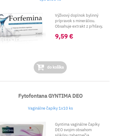
Výživový doplnok bylinný
prípravok s mineráliou.
Obsahuje extrakt z pŕhľavy,
brusnic...
9,59 €
do košíka
Fytofontana GYNTIMA DEO
Vaginálne čapíky 1x10 ks
Gyntima vaginálne čapíky
DEO svojim obsahom
silikónu zabezpečia