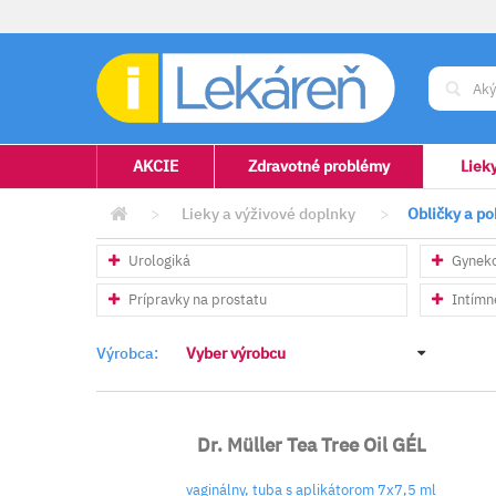
AKCIE
Zdravotné problémy
Liek
>
Lieky a výživové doplnky
>
Obličky a p
Urologiká
Gyneko
Prípravky na prostatu
Intímn
Výrobca:
Vyber výrobcu
Dr. Müller Tea Tree Oil GÉL
vaginálny, tuba s aplikátorom 7x7,5 ml