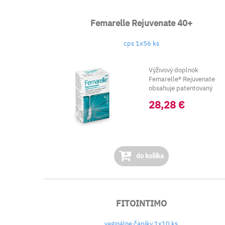
Femarelle Rejuvenate 40+
cps 1x56 ks
Výživový doplnok
Femarelle® Rejuvenate
obsahuje patentovaný
fermentovaný sójový
28,28 €
extrak...
do košíka
FITOINTIMO
vaginálne čapíky 1x10 ks