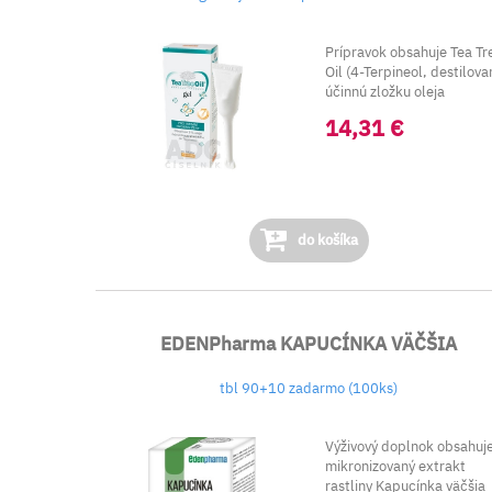
Prípravok obsahuje Tea Tr
Oil (4-Terpineol, destilov
účinnú zložku oleja
čajovníka a...
14,31 €
do košíka
EDENPharma KAPUCÍNKA VÄČŠIA
tbl 90+10 zadarmo (100ks)
Výživový doplnok obsahuj
mikronizovaný extrakt
rastliny Kapucínka väčšia