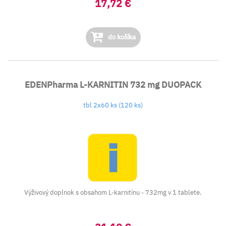
17,72 €
do košíka
EDENPharma L-KARNITIN 732 mg DUOPACK
tbl 2x60 ks (120 ks)
Výživový doplnok s obsahom L-karnitínu - 732mg v 1 tablete.