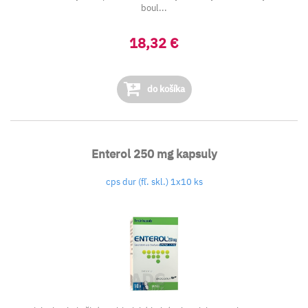
boul...
18,32 €
do košíka
Enterol 250 mg kapsuly
cps dur (fľ. skl.) 1x10 ks