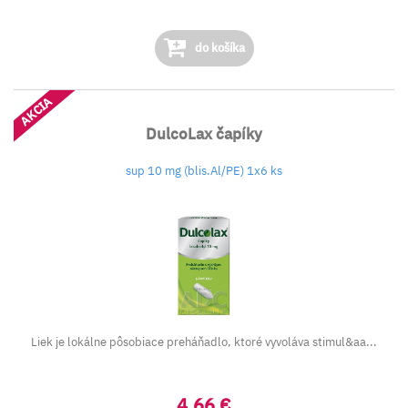
do košíka
AKCIA
DulcoLax čapíky
sup 10 mg (blis.Al/PE) 1x6 ks
Liek je lokálne pôsobiace preháňadlo, ktoré vyvoláva stimul&aa...
4,66 €