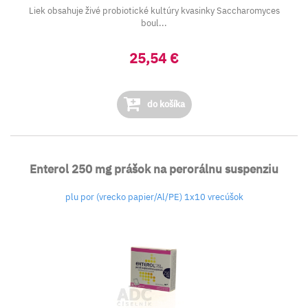
Liek obsahuje živé probiotické kultúry kvasinky
Saccharomyces
boul...
25,54 €
do košíka
Enterol 250 mg prášok na perorálnu suspenziu
plu por (vrecko papier/Al/PE) 1x10 vrecúšok