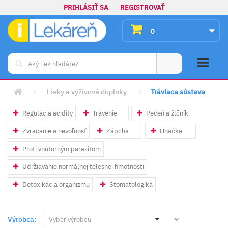
PRIHLÁSIŤ SA
REGISTROVAŤ
0
>
Lieky a výživové doplnky
>
Tráviaca sústava
Regulácia acidity
Trávenie
Pečeň a žlčník
Zvracanie a nevoľnosť
Zápcha
Hnačka
Proti vnútorným parazitom
Udržiavanie normálnej telesnej hmotnosti
Detoxikácia organizmu
Stomatologiká
Výrobca: