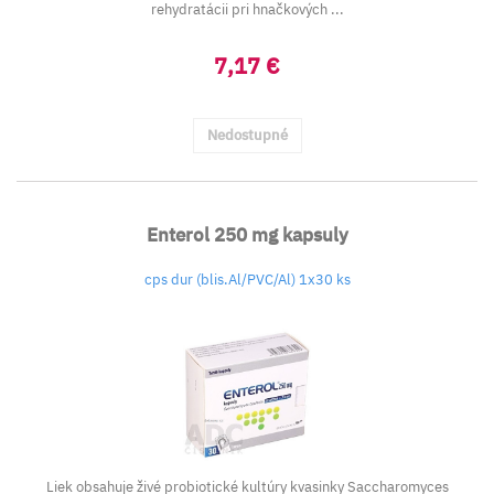
rehydratácii pri hnačkových ...
7,17 €
Nedostupné
Enterol 250 mg kapsuly
cps dur (blis.Al/PVC/Al) 1x30 ks
Liek obsahuje živé probiotické kultúry kvasinky
Saccharomyces