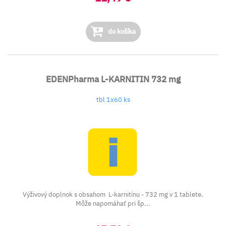
do košíka
EDENPharma L-KARNITIN 732 mg
tbl 1x60 ks
Výživový doplnok s obsahom L-karnitínu - 732 mg v 1 tablete.
Môže napomáhať pri šp...