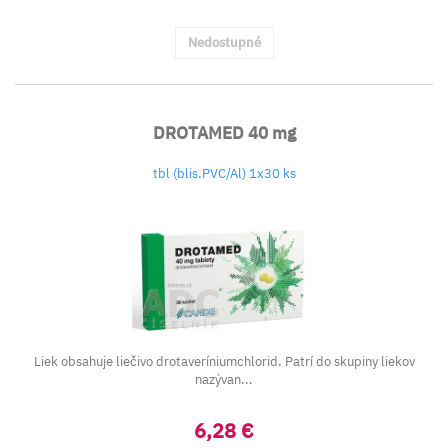
Nedostupné
DROTAMED 40 mg
tbl (blis.PVC/Al) 1x30 ks
Liek obsahuje liečivo drotaveríniumchlorid. Patrí do skupiny liekov
nazývan...
6,28 €