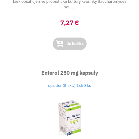
Liek obsahuje živé probiotické kultúry kvasinky
Saccharomyces
boul...
7,27 €
do košíka
Enterol 250 mg kapsuly
cps dur (fľ.skl.) 1x50 ks