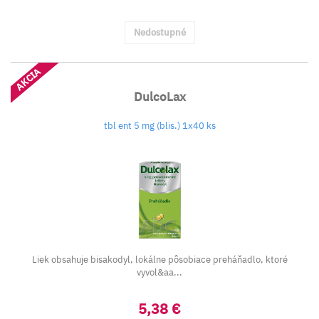
Nedostupné
AKCIA
DulcoLax
tbl ent 5 mg (blis.) 1x40 ks
Liek obsahuje bisakodyl, lokálne pôsobiace preháňadlo, ktoré
vyvol&aa...
5,38 €