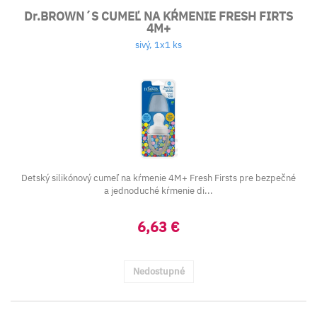
Dr.BROWN´S CUMEĽ NA KŔMENIE FRESH FIRTS
4M+
sivý, 1x1 ks
Detský silikónový cumeľ na kŕmenie 4M+ Fresh Firsts pre bezpečné
a jednoduché kŕmenie di...
6,63 €
Nedostupné