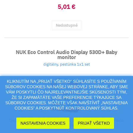
5,01 €
Nedostupné
NUK Eco Control Audio Display 530D+ Baby
monitor
digitálny, pestúnka 1x1 set
KLIKNUTÍM NA „PRIJAŤ VŠETKO“ SÚHLASÍTE S POUŽÍVANÍM
SÚBOROV COOKIES NA NAŠEJ WEBOVEJ STRÁNKE, ABY SME
VÁM POSKYTLI ČO NAJRELEVANTNEJŠIE SKÚSENOSTI TÝM,
ŽE SI ZAPAMÄTÁTE VAŠE PREFERENCIE TÝKAJÚCE SA
SÚBOROV COOKIES. MÔŽETE VŠAK NAVŠTÍVIŤ „NASTAVENIA
COOKIES“ A POSKYTNÚŤ KONTROLOVANÝ SÚHLAS.
Digitálny detský monitor - pestúnka, s režimom Eco-mode - presná
NASTAVENIA COOKIES
PRIJAŤ VŠETKO
technológia pre ľahk...