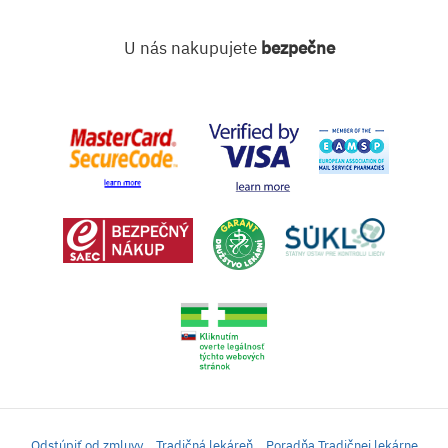
U nás nakupujete
bezpečne
Odstúpiť od zmluvy
Tradičná lekáreň
Poradňa Tradičnej lekárne