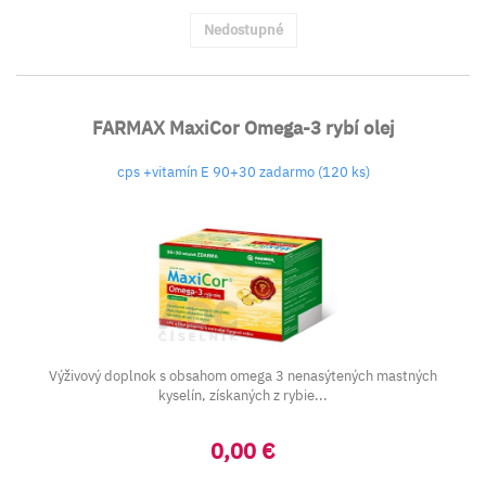
Nedostupné
FARMAX MaxiCor Omega-3 rybí olej
cps +vitamín E 90+30 zadarmo (120 ks)
Výživový doplnok s obsahom omega 3 nenasýtených mastných
kyselín, získaných z rybie...
0,00 €