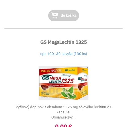
do košíka
GS MegaLecitín 1325
cps 100+30 navyše (130 ks)
Výživový doplnok s obsahom 1325 mg sójového lecitínu v 1
kapsule.
Obsahuje zvý...
0,00 €