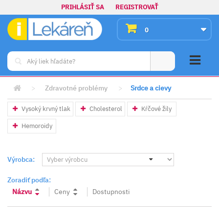
PRIHLÁSIŤ SA
REGISTROVAŤ
0
>
Zdravotné problémy
>
Srdce a cievy
Vysoký krvný tlak
Cholesterol
Kŕčové žily
Hemoroidy
Výrobca:
Zoradiť podľa:
Názvu
Ceny
Dostupnosti