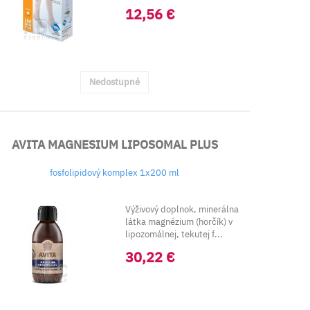
kkotníka 23-32 mm
12,56 €
Hg).&nbs...
Nedostupné
AVITA MAGNESIUM LIPOSOMAL PLUS
fosfolipidový komplex 1x200 ml
Výživový doplnok, minerálna
látka magnézium (horčík) v
lipozomálnej, tekutej f...
30,22 €