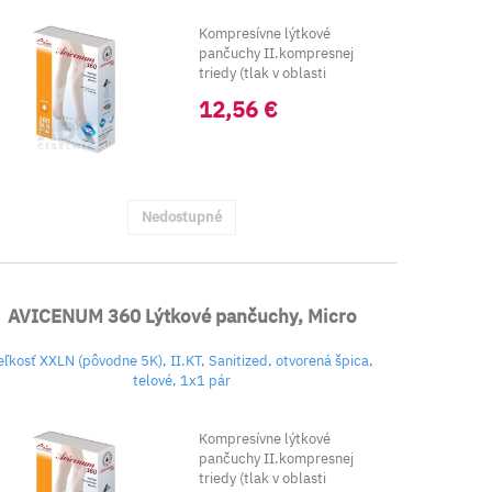
Kompresívne lýtkové
pančuchy II.kompresnej
triedy (tlak v oblasti
kkotníka 23-32 mm
12,56 €
Hg).&nbs...
Nedostupné
AVICENUM 360 Lýtkové pančuchy, Micro
eľkosť XXLN (pôvodne 5K), II.KT, Sanitized, otvorená špica,
telové, 1x1 pár
Kompresívne lýtkové
pančuchy II.kompresnej
triedy (tlak v oblasti