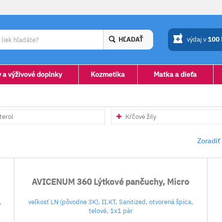
HĽADAŤ
výdaj v
100
y a výživové doplnky
Kozmetika
Matka a dieťa
terol
Kŕčové žily
Zoradiť
AVICENUM 360 Lýtkové pančuchy, Micro
,
veľkosť LN (pôvodne 3K), II.KT, Sanitized, otvorená špica,
telové, 1x1 pár