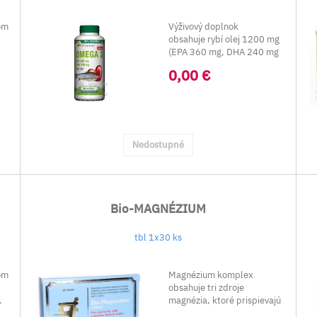
om
Výživový doplnok
obsahuje rybí olej 1200 mg
(EPA 360 mg, DHA 240 mg
v 1 kapsule).
0,00 €
Nedostupné
Bio-MAGNÉZIUM
tbl 1x30 ks
om
Magnézium komplex
obsahuje tri zdroje
2.
magnézia, ktoré prispievajú
k správ­nemu fungovani...