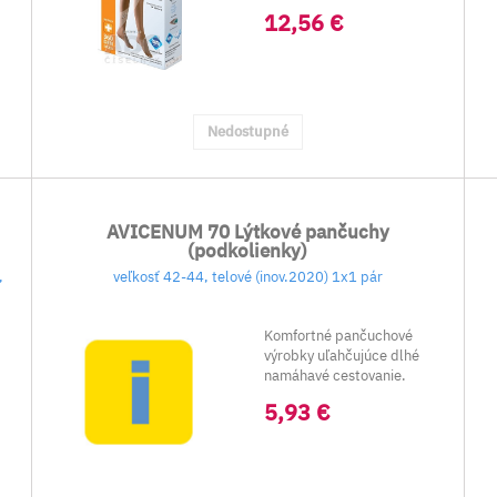
kkotníka 23-32 mm
12,56 €
Hg).&nbs...
Nedostupné
AVICENUM 70 Lýtkové pančuchy
(podkolienky)
,
veľkosť 42-44, telové (inov.2020) 1x1 pár
Komfortné pančuchové
výrobky uľahčujúce dlhé
namáhavé cestovanie.
Výrobky neobsahujú ...
5,93 €