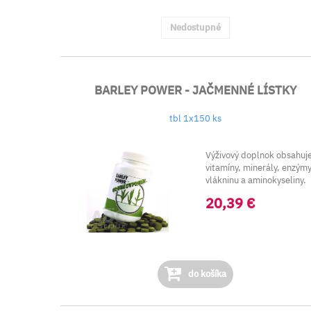
Nedostupné
BARLEY POWER - JAČMENNÉ LÍSTKY
tbl 1x150 ks
Výživový doplnok obsahuj
vitamíny, minerály, enzýmy
vlákninu a aminokyseliny.
20,39 €
do košíka