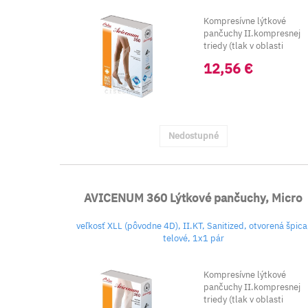
Kompresívne lýtkové
pančuchy II.kompresnej
triedy (tlak v oblasti
kkotníka 23-32 mm
12,56 €
Hg).&nbs...
Nedostupné
AVICENUM 360 Lýtkové pančuchy, Micro
veľkosť XLL (pôvodne 4D), II.KT, Sanitized, otvorená špica
telové, 1x1 pár
Kompresívne lýtkové
pančuchy II.kompresnej
triedy (tlak v oblasti