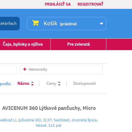
PRIHLÁSIŤ SA
REGISTROVAŤ
Košík
lekárňach
(prázdne)
Čaje, bylinky a výživa
Pre zvieratá
Hemoroidy
Názvu
Ceny
Dostupnosti
 podľa:
AVICENUM 360 Lýtkové pančuchy, Micro
veľkosť LL (pôvodne 3D), II.KT, Sanitized, otvorená špica,
telové, 1x1 pár