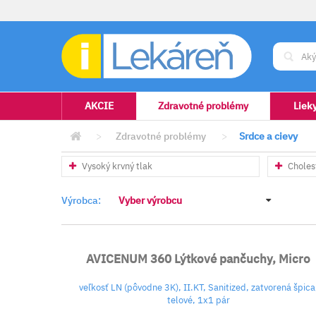
AKCIE
Zdravotné problémy
Liek
>
Zdravotné problémy
>
Srdce a cievy
Vysoký krvný tlak
Choles
Výrobca:
Vyber výrobcu
AVICENUM 360 Lýtkové pančuchy, Micro
veľkosť LN (pôvodne 3K), II.KT, Sanitized, zatvorená špica
telové, 1x1 pár