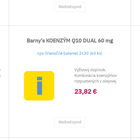
Nedostupné
Barny's KOENZÝM Q10 DUAL 60 mg
cps (Vianočné balenie) 2x30 (60 ks)
e
Výživový doplnok.
,
Kombinácia koenzýmov
rozpustených v olejovej
suspenzii. Kaneka koen...
23,82 €
Nedostupné