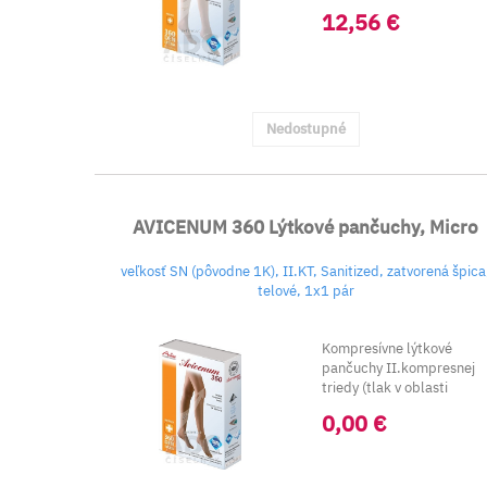
kkotníka 23-32 mm
12,56 €
Hg).&nbs...
Nedostupné
AVICENUM 360 Lýtkové pančuchy, Micro
veľkosť SN (pôvodne 1K), II.KT, Sanitized, zatvorená špica
telové, 1x1 pár
Kompresívne lýtkové
pančuchy II.kompresnej
triedy (tlak v oblasti
kkotníka 23-32 mm
0,00 €
Hg).&nbs...