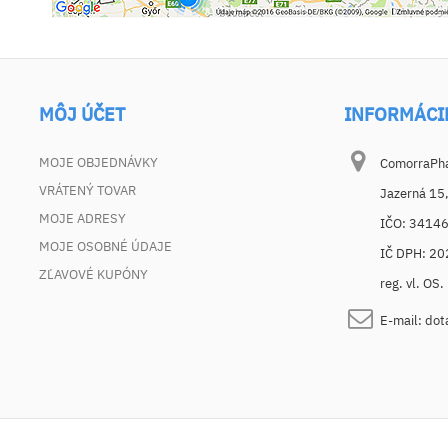
MÔJ ÚČET
INFORMÁCI
MOJE OBJEDNÁVKY
ComorraPhar
VRÁTENÝ TOVAR
Jazerná 15
MOJE ADRESY
IČO: 3414
MOJE OSOBNÉ ÚDAJE
IČ DPH: 2
ZĽAVOVÉ KUPÓNY
reg. vl. OS
E-mail:
dot