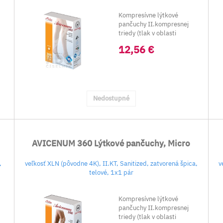
Kompresívne lýtkové
pančuchy II.kompresnej
triedy (tlak v oblasti
kkotníka 23-32 mm
12,56 €
Hg).&nbs...
Nedostupné
AVICENUM 360 Lýtkové pančuchy, Micro
,
veľkosť XLN (pôvodne 4K), II.KT, Sanitized, zatvorená špica,
v
telové, 1x1 pár
Kompresívne lýtkové
pančuchy II.kompresnej
triedy (tlak v oblasti