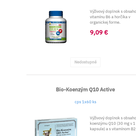
Výživový doplnok s obsah
vitamínu B6 a horčíka v
organickej forme.
Horčík a vita...
9,09 €
Nedostupné
Bio-Koenzým Q10 Active
cps 1x60 ks
Výživový doplnok s obsah
koenzýmu Q10 (30 mg v 1
kapsule) a s vitamínom B
...