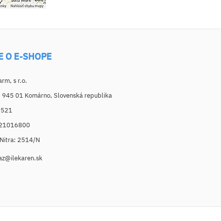
E O E-SHOPE
m, s r.o.
, 945 01 Komárno, Slovenská republika
6521
021016800
. Nitra: 2514/N
az@ilekaren.sk