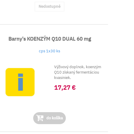
Nedostupné
Barny's KOENZÝM Q10 DUAL 60 mg
cps 1x30 ks
Výživový doplnok, koenzým
Q10 získaný fermentáciou
kvasiniek.
Kombin...
17,27 €
do košíka