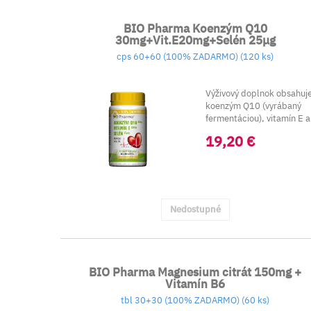
BIO Pharma Koenzým Q10
30mg+Vit.E20mg+Selén 25μg
cps 60+60 (100% ZADARMO) (120 ks)
Výživový doplnok obsahuj
koenzým Q10 (vyrábaný
fermentáciou), vitamín E a
selén.
19,20 €
Nedostupné
BIO Pharma Magnesium citrát 150mg +
Vitamín B6
tbl 30+30 (100% ZADARMO) (60 ks)