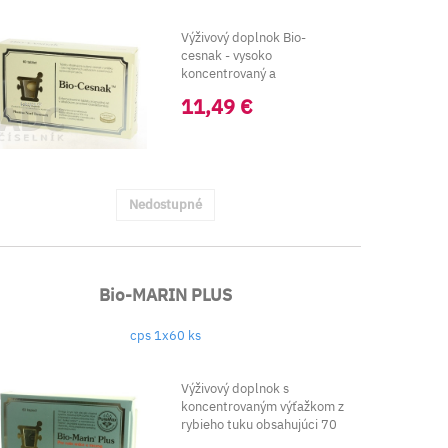
Výživový doplnok Bio-
cesnak - vysoko
koncentrovaný a
štandardizovaný cesnakový
11,49 €
prášok.
Nedostupné
Bio-MARIN PLUS
cps 1x60 ks
Výživový doplnok s
koncentrovaným výťažkom z
rybieho tuku obsahujúci 70
% omega-3 mastný...