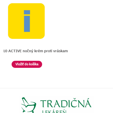
 Q10 ACTIVE nočný krém proti vráskam
E
Vložiť do košíka