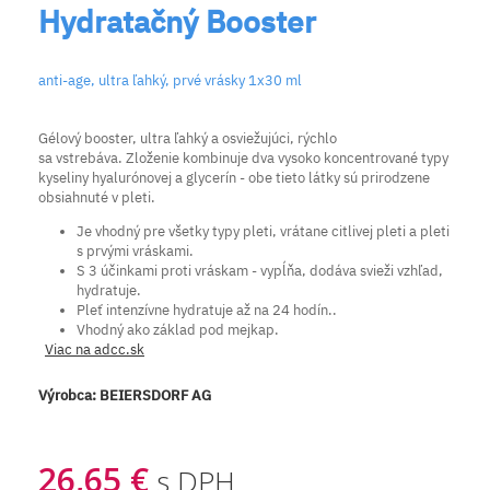
Hydratačný Booster
anti-age, ultra ľahký, prvé vrásky 1x30 ml
Gélový booster, ultra ľahký a osviežujúci, rýchlo
sa vstrebáva. Zloženie kombinuje dva vysoko koncentrované typy
kyseliny hyalurónovej a glycerín - obe tieto látky sú prirodzene
obsiahnuté v pleti.
Je vhodný pre všetky typy pleti, vrátane citlivej pleti a pleti
s prvými vráskami.
S 3 účinkami proti vráskam - vypĺňa, dodáva svieži vzhľad,
hydratuje.
Pleť intenzívne hydratuje až na 24 hodín..
Vhodný ako základ pod mejkap.
Viac na adcc.sk
Výrobca:
BEIERSDORF AG
26,65 €
s DPH