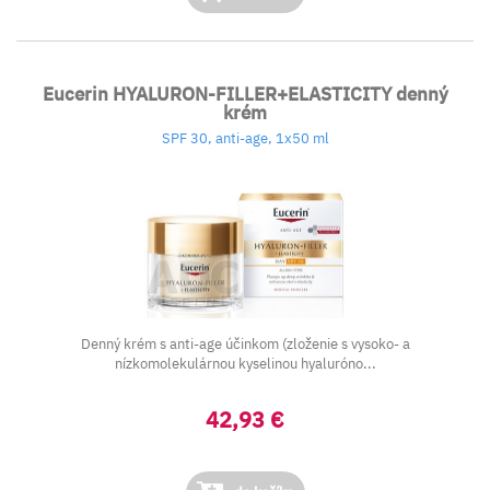
Eucerin HYALURON-FILLER+ELASTICITY denný
krém
SPF 30, anti-age, 1x50 ml
Denný krém s anti-age účinkom (zloženie s vysoko- a
nízkomolekulárnou kyselinou hyaluróno...
42,93 €