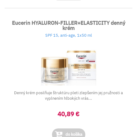
Eucerin HYALURON-FILLER+ELASTICITY denný
krém
SPF 15, anti-age, 1x50 ml
Denný krém posilňuje štruktúru pleti zlepšením jej pružnosti a
vyplnením hlbokých vrás...
40,89 €
do košíka