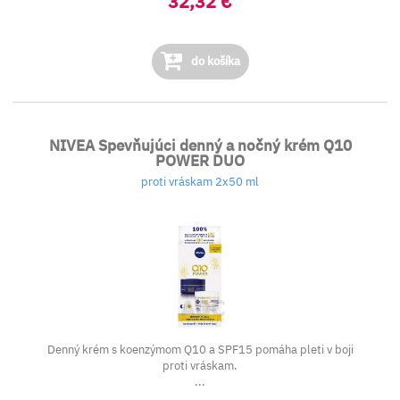
32,32 €
do košíka
NIVEA Spevňujúci denný a nočný krém Q10
POWER DUO
proti vráskam 2x50 ml
Denný krém s koenzýmom Q10 a SPF15 pomáha pleti v boji
proti vráskam.
...