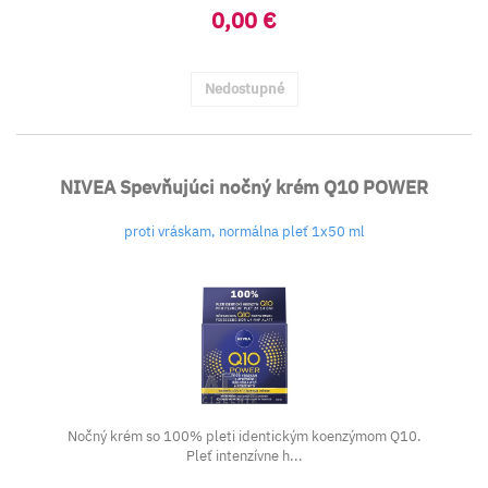
0,00 €
Nedostupné
NIVEA Spevňujúci nočný krém Q10 POWER
proti vráskam, normálna pleť 1x50 ml
Nočný krém so 100% pleti identickým koenzýmom Q10.
Pleť intenzívne h...