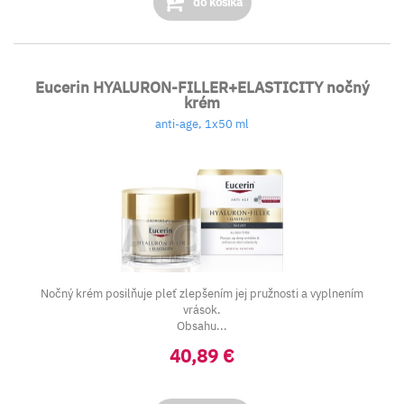
do košíka
Eucerin HYALURON-FILLER+ELASTICITY nočný
krém
anti-age, 1x50 ml
Nočný krém posilňuje pleť zlepšením jej pružnosti a vyplnením
vrások.
Obsahu...
40,89 €