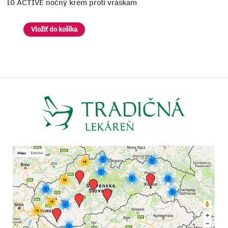
 Q10 ACTIVE nočný krém proti vráskam
E
Vložiť do košíka