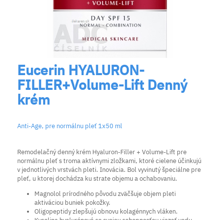
Eucerin HYALURON-
FILLER+Volume-Lift Denný
krém
Anti-Age, pre normálnu pleť 1x50 ml
Remodelačný denný krém Hyaluron-Filler + Volume-Lift pre
normálnu pleť s troma aktívnymi zložkami, ktoré cielene účinkujú
v jednotlivých vrstvách pleti. Inovácia. Bol vyvinutý špeciálne pre
pleť, u ktorej dochádza ku strate objemu a ochabovaniu.
Magnolol prírodného pôvodu zväčšuje objem pleti
aktiváciou buniek pokožky.
Oligopeptidy zlepšujú obnovu kolagénnych vláken.