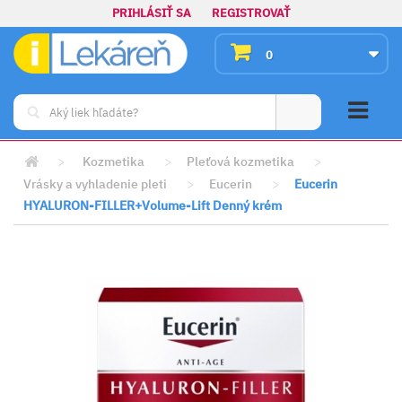
PRIHLÁSIŤ SA
REGISTROVAŤ
0
>
Kozmetika
>
Pleťová kozmetika
>
Vrásky a vyhladenie pleti
>
Eucerin
>
Eucerin
HYALURON-FILLER+Volume-Lift Denný krém