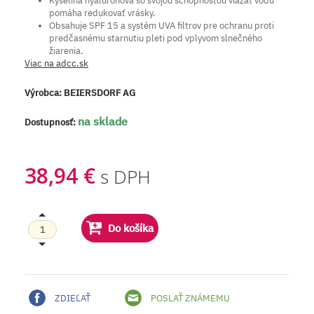
Kyselina hyalurónová so svojou schopnosťou viazať vodu
pomáha redukovať vrásky.
Obsahuje SPF 15 a systém UVA filtrov pre ochranu proti
predčasnému starnutiu pleti pod vplyvom slnečného
žiarenia.
Viac na adcc.sk
Výrobca:
BEIERSDORF AG
na sklade
Dostupnosť:
38,94 €
s DPH
Do košíka
ZDIEĽAŤ
POSLAŤ ZNÁMEMU