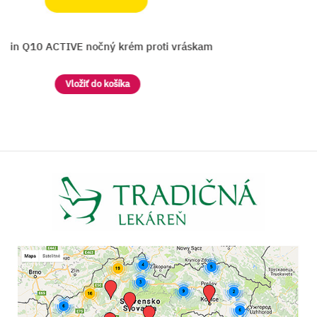
 Q10 ACTIVE nočný krém proti vráskam
E
Vložiť do košíka