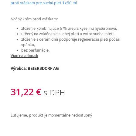
proti vráskam pre suchú pleť 1x50 ml
Nočný krém proti vráskam:
zloženie kombinujúce 5 % ureu a kyselinu hyalurónovú,
určený na zvláčnenie suchej pleti a extra suchej pleti,
zloženie s ceramidmi podporuje regeneráciu pleti počas
spánku,
bez parfumácie.
Viac na adcc.sk
Výrobca:
BEIERSDORF AG
31,22 €
s DPH
Ľutujeme, produkt je momentálne nedostupný