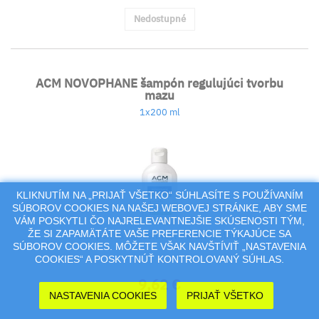
Nedostupné
ACM NOVOPHANE šampón regulujúci tvorbu
mazu
1x200 ml
KLIKNUTÍM NA „PRIJAŤ VŠETKO“ SÚHLASÍTE S POUŽÍVANÍM
SÚBOROV COOKIES NA NAŠEJ WEBOVEJ STRÁNKE, ABY SME
VÁM POSKYTLI ČO NAJRELEVANTNEJŠIE SKÚSENOSTI TÝM,
ŽE SI ZAPAMÄTÁTE VAŠE PREFERENCIE TÝKAJÚCE SA
Šampón na starostlivosť o mastné vlasy.
SÚBOROV COOKIES. MÔŽETE VŠAK NAVŠTÍVIŤ „NASTAVENIA
COOKIES“ A POSKYTNÚŤ KONTROLOVANÝ SÚHLAS.
9,62 €
NASTAVENIA COOKIES
PRIJAŤ VŠETKO