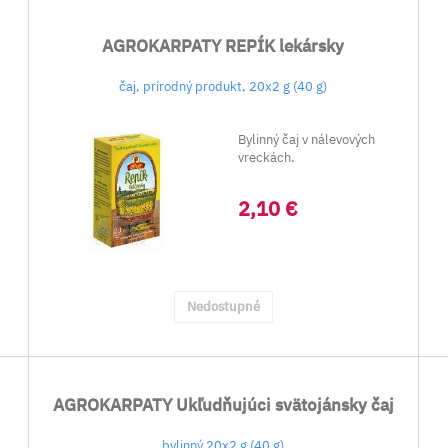
AGROKARPATY REPÍK lekársky
čaj, prírodný produkt, 20x2 g (40 g)
Bylinný čaj v nálevových
vreckách.
2,10 €
Nedostupné
AGROKARPATY Ukľudňujúci svätojánsky čaj
bylinný 20x2 g (40 g)