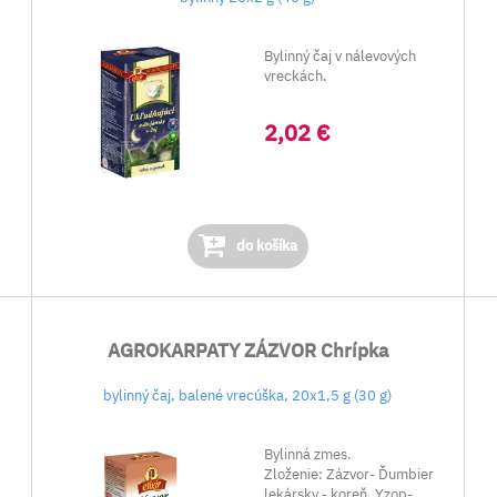
Bylinný čaj v nálevových
vreckách.
2,02 €
do košíka
AGROKARPATY ZÁZVOR Chrípka
bylinný čaj, balené vrecúška, 20x1,5 g (30 g)
Bylinná zmes.
Zloženie: Zázvor- Ďumbier
lekársky - koreň, Yzop-