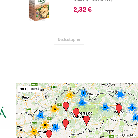
vňať, Slez ne...
2,32 €
Nedostupné