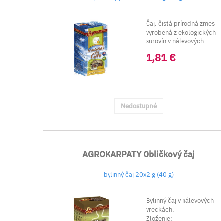
Čaj, čistá prírodná zmes
vyrobená z ekologických
surovín v nálevových
sáčkoch.
1,81 €
Nedostupné
AGROKARPATY Obličkový čaj
bylinný čaj 20x2 g (40 g)
Bylinný čaj v nálevových
vreckách.
Zloženie: