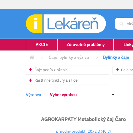
AKCIE
Zdravotné problémy
Liek
>
Čaje, bylinky a výživa
>
Bylinky a čaje
Čaje podľa zloženia
Čaje p
Rastlinné tinktúry a silice
Výrobca:
Vyber výrobcu
AGROKARPATY Metabolický čaj Čaro
prírodný produkt, 20x2 g (40 g)