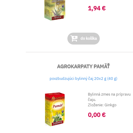
Zlatobyľ obyčajná vňať
1,94 €
&ndas...
do košíka
AGROKARPATY PAMÄŤ
povzbudzujúci bylinný čaj 20x2 g (40 g)
Bylinná zmes na prípravu
čaju.
Zloženie: Ginkgo
dvojlaločné- folium ginkg
0,00 €
bilobae, ...