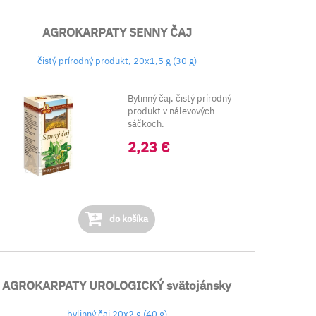
AGROKARPATY SENNY ČAJ
čistý prírodný produkt, 20x1,5 g (30 g)
Bylinný čaj, čistý prírodný
produkt v nálevových
sáčkoch.
Zloženie: Kasia senno...
2,23 €
do košíka
AGROKARPATY UROLOGICKÝ svätojánsky
bylinný čaj 20x2 g (40 g)