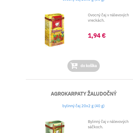
Ovocný čaj v nálevových
vreckách.
1,94 €
do košíka
AGROKARPATY ŽALUDOČNÝ
bylinný čaj 20x2 g (40 g)
Bylinný čaj v nálevových
sáčkoch.