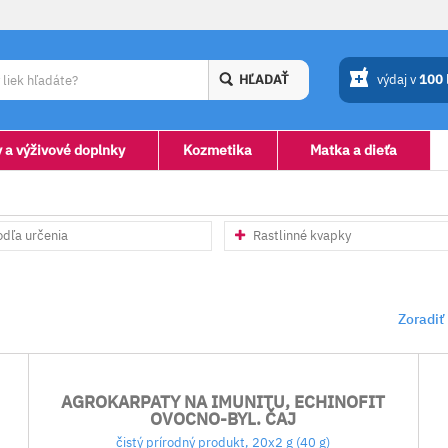
HĽADAŤ
výdaj v
100
y a výživové doplnky
Kozmetika
Matka a dieťa
odľa určenia
Rastlinné kvapky
Zoradiť
AGROKARPATY NA IMUNITU, ECHINOFIT
OVOCNO-BYL. ČAJ
čistý prírodný produkt, 20x2 g (40 g)