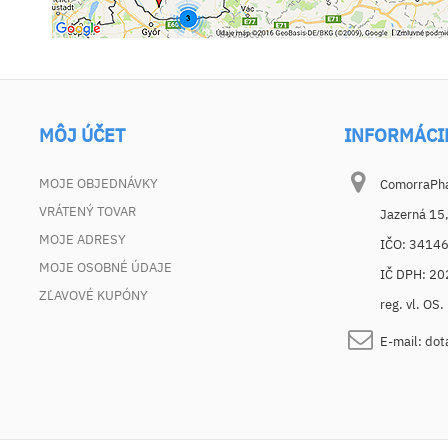
MÔJ ÚČET
INFORMÁCI
MOJE OBJEDNÁVKY
ComorraPhar
VRÁTENÝ TOVAR
Jazerná 15
MOJE ADRESY
IČO: 3414
MOJE OSOBNÉ ÚDAJE
IČ DPH: 2
ZĽAVOVÉ KUPÓNY
reg. vl. OS
E-mail:
dot