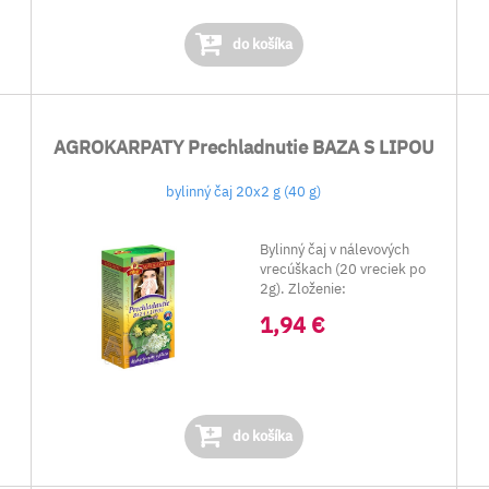
do košíka
AGROKARPATY Prechladnutie BAZA S LIPOU
bylinný čaj 20x2 g (40 g)
Bylinný čaj v nálevových
vrecúškach (20 vreciek po
2g). Zloženie:
Baza čierna
1,94 €
do košíka