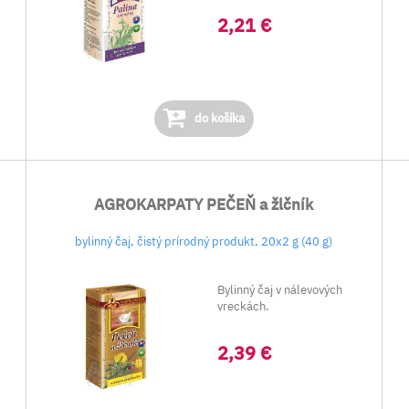
2,21 €
do košíka
AGROKARPATY PEČEŇ a žlčník
bylinný čaj, čistý prírodný produkt, 20x2 g (40 g)
Bylinný čaj v nálevových
vreckách.
o
2,39 €