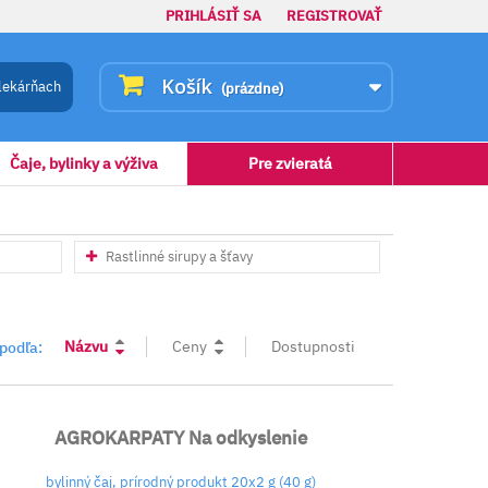
PRIHLÁSIŤ SA
REGISTROVAŤ
Košík
lekárňach
(prázdne)
Čaje, bylinky a výživa
Pre zvieratá
Rastlinné sirupy a šťavy
Názvu
Ceny
Dostupnosti
 podľa:
AGROKARPATY Na odkyslenie
bylinný čaj, prírodný produkt 20x2 g (40 g)