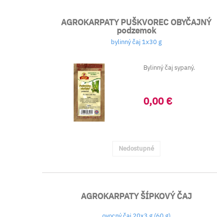
AGROKARPATY PUŠKVOREC OBYČAJNÝ
podzemok
bylinný čaj 1x30 g
Bylinný čaj sypaný.
0,00 €
Nedostupné
AGROKARPATY ŠÍPKOVÝ ČAJ
ovocný čaj 20x3 g (60 g)