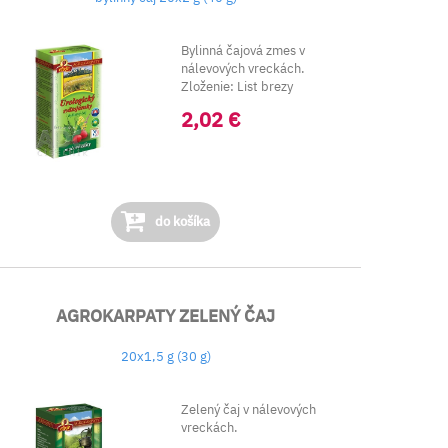
Bylinná čajová zmes v
nálevových vreckách.
Zloženie: List brezy
previsnutej &nd...
2,02 €
do košíka
AGROKARPATY ZELENÝ ČAJ
20x1,5 g (30 g)
Zelený čaj v nálevových
vreckách.