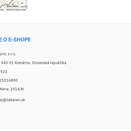
E O E-SHOPE
m, s r.o.
, 945 01 Komárno, Slovenská republika
6521
021016800
. Nitra: 2514/N
az@ilekaren.sk